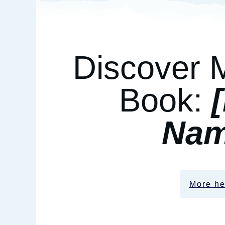
Discover 
Book:
Nam
More he