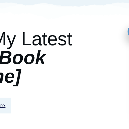
My Latest
[Book
e]
re