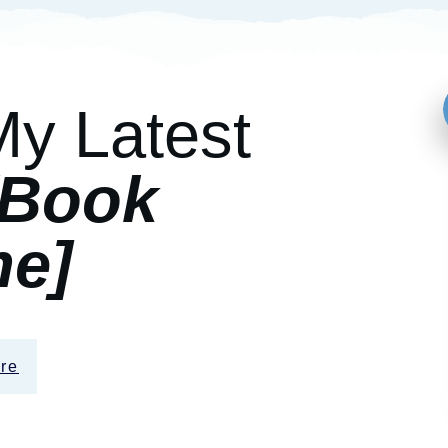
My Latest
[Book
e]
re