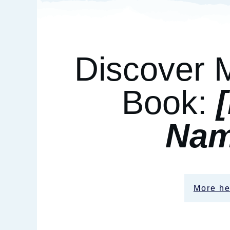
Discover 
Book:
Nam
More he